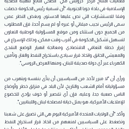
فعاليات افتتاح مركز "درويش مكي" الصحي التابع للهيئة الصحية
الإسلامية في بلدة جويا الجنوبية، "أن تسمية رئيس الحكومة حصلت
وفقا للاستشارات التي نص عليها الدستور، وبغض النظر عمن
سمى الرئيس نجيب ميقاتي أو غيره أو لم يسم أحدا، فإن المطلوب
من الجميع دون استثناء ومن موقع المسؤولية الوطنية التعاون
لتسهيل تشكيل الحكومة في أقرب وقت ممكن، وذلك للإسراع في
إقرار خطة التعافي الاقتصادي ومعالجة انهيار الوضع النقدي
والمعيشي الخانق، واتخاذ قرار سيادي باستخراج النفط والغاز، وتأمين
الكهرباء عبر أي دولة صديقة للبنان، ومنها العرض الروسي".
ورأى أن "لا مبرر لأحد من السياسيين أن ينأى بنفسه ويتهرب من
مسؤولياته أمام الشعب والتاريخ، لأن البلد في منزلق خطر وأوضاع
الناس صعبة جدا، وعليه، فإن أي تقصير أو خوف يؤدي للخضوع
للإملاءات الأميركية، هو يمثل خيانة لمصلحة لبنان واللبنانيين".
وأكد "أن الولايات المتحدة الأميركية اليوم هي التي تضيق على شعبنا
وتضغط على السياسيين لمنعهم من اتخاذ قرار استخراج النفط