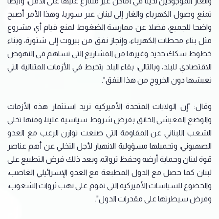
والغاز الموجودين لدينا في أماكن غير متنازع عليها على الأقل، وأيضا
تمنع وصول الكهرباء والغاز إلى لبنان عبر سوريا، وهذا الأمر أصبح
واضحا للجميع، فضلا عن ممارسة الضغوط لمنع قيام أي مشروع
مثل بناء محطات الكهرباء، وإنجاز نفق من بيروت إلى شتورة، وبناء
خطوط سكك حديد وغيرها من المشاريع التي تساهم في النهوض
الاقتصادي للبلد، وبالتالي، بقاء البلد يتخبط في الأزمات المتتالية التي
نعيشها دون الخروج من هذا النفق".
وقال: "إن الولايات المتحدة الأميركية تريد استثمار هذه الأزمات
والوضع المعيشي الخانق بفرض شروط سياسية علينا، ومنها تخلي
الشعب اللبناني عن المقاومة التي صنعت توازن الرعب مع العدو
الصهيوني، وتحميلها مسؤولية الانهيار لأجل التخلي عن أهم عناصر
قوة لبنان وحماية أرضه وحفظ ثرواته، وبعد ذلك فرض التطبيع على
لبنان كما حصل مع الدول المطبعة مع العدو الإسرائيلي الغاصب،
والخضوع للسياسات الأميركية التي تقوم على نهب ثروات الشعوب،
وفرض سيطرتها على مقدرات الدول".