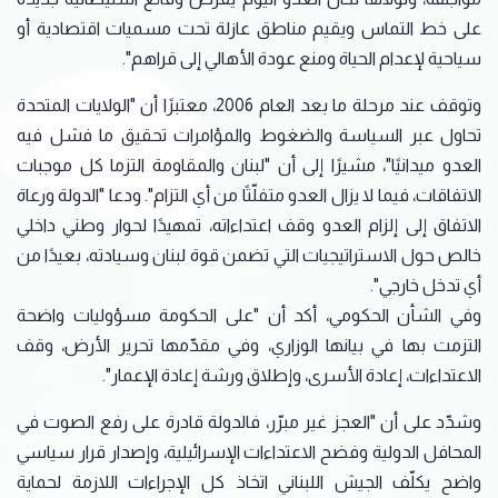
على خط التماس ويقيم مناطق عازلة تحت مسميات اقتصادية أو
سياحية لإعدام الحياة ومنع عودة الأهالي إلى قراهم".
وتوقف عند مرحلة ما بعد العام 2006، معتبرًا أن "الولايات المتحدة
تحاول عبر السياسة والضغوط والمؤامرات تحقيق ما فشل فيه
العدو ميدانيًا"، مشيرًا إلى أن "لبنان والمقاومة التزما كل موجبات
الاتفاقات، فيما لا يزال العدو متفلّتًا من أي التزام". ودعا "الدولة ورعاة
الاتفاق إلى إلزام العدو وقف اعتداءاته، تمهيدًا لحوار وطني داخلي
خالص حول الاستراتيجيات التي تضمن قوة لبنان وسيادته، بعيدًا من
أي تدخل خارجي".
وفي الشأن الحكومي، أكد أن "على الحكومة مسؤوليات واضحة
التزمت بها في بيانها الوزاري، وفي مقدّمها تحرير الأرض، وقف
الاعتداءات، إعادة الأسرى، وإطلاق ورشة إعادة الإعمار".
وشدّد على أن "العجز غير مبرّر، فالدولة قادرة على رفع الصوت في
المحافل الدولية وفضح الاعتداءات الإسرائيلية، وإصدار قرار سياسي
واضح يكلّف الجيش اللبناني اتخاذ كل الإجراءات اللازمة لحماية