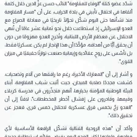
شدّد عضو كتلة "الوفاء للمقاومة" النائب حسن عزّ الدين خلال كلمة
ألقاها في احتفال تأبيني في بلدة الخرايب، على أن "مسار المقاومة
منذ نشأتها حتى اليوم شكّل تحوّلًا تاريخيًا في معادلة الصراع مع
العدو الإسرائيلي، إذ استطاعت خلال نحو ثمانية عشر عامًا أن تُنهي
الاحتلال عن معظم الأرض اللبنانية، وتُخرج العدو مهزومًا من دون
أن يحقق أيًّا من أهدافه، مؤكّدًا أن هذا الإنجاز لم يكن عسكريًا فقط،
بل تأسّس على روحٍ عقائدية وإيمانية صنعت توازنًا حقيقيًا في ميزان
القوى".
و أشار إلى أن "المعارك الأخيرة، رغم ما رافقها من آلام وتضحيات،
كشفت مجددًا صلابة الميدان، حيث أثبت شباب المقاومة، أبناء
البيئة الوطنية المؤمنة بخيارها، أنهم متجذّرون في مدرسة كربلاء
وقيمها، وقادرون على إفشال أخطر المخططات"، لافتًا إلى أن
"العدو زجّ بخمس فرق عسكرية لاحتلال خمس قرى، فعجز عن
تحقيق ذلك".
وأكد أن "هذه الروحية القتالية تشكّل الرافعة الأساسية لأي
مواجهة، ولولاها لكان العدو اليوم يفرض وقائع استيطانية جديدة