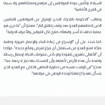
السيادة، وتأمين عودة المواطنين إلى قراهم وممتلكاتهم، ولا سيما
في القرى الأمامية".
وطالب "الحكومة بالتحرك الجدي للإفراج عن المواطنين اللبنانيين
الذين اختطفهم العدو بعد وقف إطلاق النار"، معتبرًا أن "ما جرى هو
عملية خطف لا أسر، وانتهاك صارخ لكل القوانين والأعراف الدولية".
كما شدد على أن "الإسراع في إعادة البناء والإعمار ضرورة وطنية
ملحّة لمنع العدو من استغلال أي فراغ لفرض وقائع جديدة"، مؤكدا
أن "الأهالي جاهزون للعودة ولو بأدنى مقومات الحياة، لإيصال رسالة
واضحة بأن هذه الأرض لأهلها، وأن التمسك بها خيار لا رجعة عنه"،
محذرًا "في الوقت نفسه من خطورة التماهي الداخلي مع العدو، الذي
يشكّل تهديدًا إضافيًا لوحدة الوطن في مواجهة".