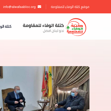
موقع كتلة الوفاء للمقاومة
info@alwafaabloc.org
كتلة الو