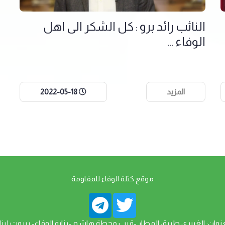
النائب رائد برو : كل الشكر الى اهل
الوفاء ...
المزيد
2022-05-18
موقع كتلة الوفاء للمقاومة
عنوان: الغبيري طريق المطار -قرب محطة هاشم -بناية الوفاء- بيروت لبنا