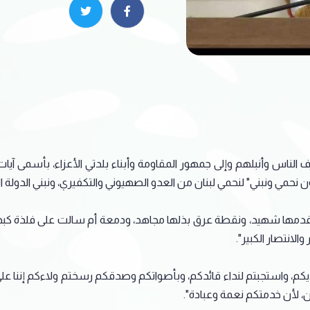
 الناس وأنبلهم وإلى جمهور المقاومة وأبناء بلدتي الأعزاء، بأسمى آي
حمي ونبني" لنحمي لبنان من العدو الصهيوني والتكفيري، ونبني الدولة الق
قدمها شهيد، ونقطة عرق بذلها مجاهد، ودمعة أم سالت على فلذة كبدها
الانتصار الكبير".
كم، واستجبتم لنداء قائدكم، وبأصواتكم وصدقكم رسختم ولاءكم إننا على ال
 لأن خدمتكم نعمة وعبادة".