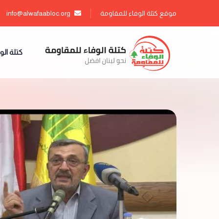
موقع كتلة الوفاء للمقاومة
info@alwafaabloc.org
كتلة الو