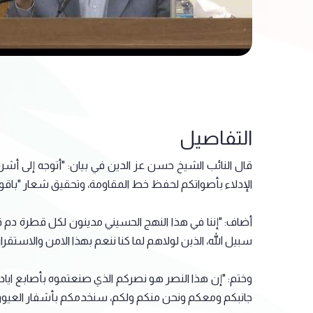
التفاصيل
قال النائب الشيخ حسن عز الدين في بيان: "أتوجه إلى أشرف
الإدلاء بأصواتكم لحفظ خط المقاومة، وتحقيق شعار "باقون ن
أضاف: "إننا في هذا النهج الحسيني مدينون لكل قطرة دم 
سبيل الله، الذين لولاهم لما كنا ننعم بهذا الامن والاستقرار و
وختم: "إن هذا النصر هو نصركم الذي صنعتموه بأصابع ايادي
جانبكم ومعكم ونحن منكم ولكم، سنخدمكم بأشفار العيون،