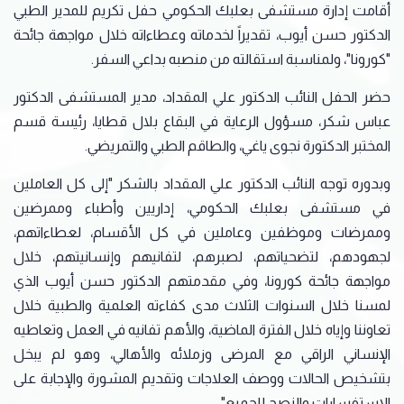
أقامت إدارة مستشفى بعلبك الحكومي حفل تكريم للمدير الطبي
الدكتور حسن أيوب، تقديراً لخدماته وعطاءاته خلال مواجهة جائحة
"كورونا"، ولمناسبة استقالته من منصبه بداعي السفر.
حضر الحفل النائب الدكتور علي المقداد، مدير المستشفى الدكتور
عباس شكر، مسؤول الرعاية في البقاع بلال قطايا، رئيسة قسم
المختبر الدكتورة نجوى ياغي، والطاقم الطبي والتمريضي.
وبدوره توجه النائب الدكتور علي المقداد بالشكر "إلى كل العاملين
في مستشفى بعلبك الحكومي، إداريين وأطباء وممرضين
وممرضات وموظفين وعاملين في كل الأقسام، لعطاءاتهم،
لجهودهم، لتضحياتهم، لصبرهم، لتفانيهم وإنسانيتهم، خلال
مواجهة جائحة كورونا، وفي مقدمتهم الدكتور حسن أيوب الذي
لمسنا خلال السنوات الثلاث مدى كفاءته العلمية والطبية خلال
تعاوننا وإياه خلال الفترة الماضية، والأهم تفانيه في العمل وتعاطيه
الإنساني الراقي مع المرضى وزملائه والأهالي، وهو لم يبخل
بتشخيص الحالات ووصف العلاجات وتقديم المشورة والإجابة على
الاستفسارات والنصح للجميع".