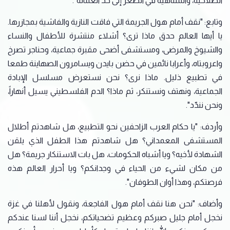
الصلاحية، والمتناهية في الصغر إلى حد العمالة".
وتابع: "نقف أمام هول الجريمة التي فاقت النازية والفاشية بمجازرها.
يا أيها العالم حدق ماذا ترى؟ أشلاء منتشرة للأطفال والنساء
والشيوخ والمرضى، ومستشفى أضحى مقبرة جماعية، وحناجر تصرخ
واعروبتاه، وأعرابا نائمين في حضن بايدن ويسامرون الصهاينة طمعا
في تطبيع ذليل. ماذا نرى؟ نحن نستعرض مسلسل الإبادة
الجماعية، ونهتف ونستنكر، ثم ماذا؟ الدم الفلسطيني يسيل أنهاراً،
ونحن نندّد".
وأردف: "يا حكام العرب الزاحفين نحو التطبيع، هل شاهدتم أطلال
المستشفى المعمداني؟ هل شاهدتم هذا الطفل الذي يلقن
الشهادة لأخيه؟ ويا أشباه الحكومات، هل بات الاستنكار جريمة؟ هل
من مكان لشيء من الحياء في وجدانكم؟ ويا أحرار العالم هذه
فرصتكم، وهذا أوان الطوفان".
وأضاف: "نحن هنا نقف أمام هول الفاجعة، ونقول لأهلنا في غزة
نخجل أمام جليل صبركم وعظيم تضحياتكم، نخجل أننا لسنا عندكم