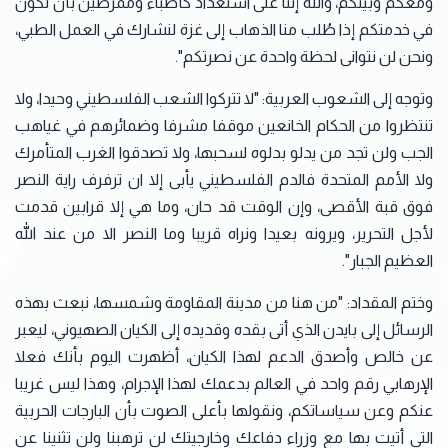
ومعكم وبينكم، والله إننا على استعداد كأطباء وممرضين بأن نكون
في خدمتكم إذا طُلب منا الذهاب إلى غزة لنشارك في العمل الطبي،
ونحن لن نتوانى لحظة واحدة عن نصرتكم".
وتوجه إلى الشعوب العربية: "لا تتركوا الشعب الفلسطيني وحيدا، ولا
تنتظروا من الحكام الخانعين موقفا مشرفا وضمائرهم في غياهب
الجب ولن تجد من يدلو بدلوه لسحبها، ولا تصدقوا الغرب المتأمرك
ولا الأمم المتحدة فالدم الفلسطيني يأبى إلا ان ترفرف راية النصر
فوق قبة الأقصى، وإن الوقت قد حان، وما هي إلا قرابين قدمت
لأجل التحرير، ويرونه بعيدا ونراه قريبا وما النصر الا من عند الله
العظيم الجبار".
وختم المقداد: "من هنا من مدينة المقاومة وشمسها، نبعث بهذه
الرسائل إلى بايدن الذي أتى بقده وقديده إلى الكيان الصهيوني، ليعبر
عن خالص وأصدق الدعم لهذا الكيان، أظهرت اليوم بأنك فعلا
الإرهابي رقم واحد في العالم بدعمك لهذا الإجرام، وهذا ليس غريبا
عنكم وعن سياساتكم، ونقولها بأعلى الصوت بأن البارجات الحربية
التي أتيت بها مع وزراء دفاعك وخارجيتك لن ترهبنا ولن تثنينا عن