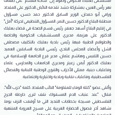
مستشفى بعلبك الحكومي وصولا إلى "ساحة القسم" على ضفاف
نهر رأس العين، بمشاركة حشد تقدمه النائبان الدكتور علي المقداد
ورامي أبو حمدان، الوزير السابق الدكتور حمد حسن، مسؤول
منطقة البقاع الدكتور حسين النمر، المسؤول التنظيمي لحركة "أمل"
في إقليم البقاع أسعد جعفر، رئيس قسم الصحة في قضاء بعلبك
الدكتور علي هزيمة، مديري المستشفيات الحكومية والخاصة
والطواقم الطبية فيها، رئيس بلدية بعلبك بالتكليف مصطفى
الشل وأعضاء المجلس البلدي، رئيسي البلدية السابقين العميد
حسين اللقيس وهاشم عثمان، مدير فرع الجامعة الإسلامية في
بعلبك الدكتور أيمن زعيتر ومديري الجامعات والمدارس، علماء
وفاعليات دينية، ممثلي الأحزاب والقوى الوطنية اللبنانية والفصائل
الفلسطينية، وفاعليات نقابية وبلدية واختيارية واجتماعية.
وألقى عضو "كتلة الوفاء للمقاومة" النائب المقداد كلمة "حزب الله"،
فقال: "عند عتبات الدم المسفوك نقف لنرى خارطة الجرح
الفلسطيني مسيجة بخطابات التنديد التي ما أوقفت النزف يوما،
نشاهد آخر فصول الحضارة الغربية على مسرح العروبة المنتهية