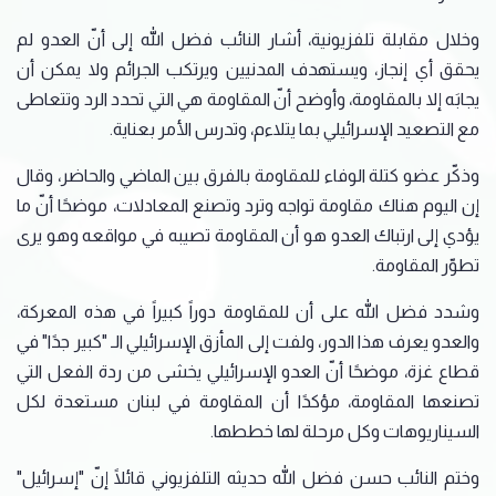
وخلال مقابلة تلفزيونية، أشار النائب فضل الله إلى أنّ العدو لم
يحقق أي إنجاز، ويستهدف المدنيين ويرتكب الجرائم ولا يمكن أن
يجابَه إلا بالمقاومة، وأوضح أنّ المقاومة هي التي تحدد الرد وتتعاطى
مع التصعيد الإسرائيلي بما يتلاءم، وتدرس الأمر بعناية.
وذكّر عضو كتلة الوفاء للمقاومة بالفرق بين الماضي والحاضر، وقال
إن اليوم هناك مقاومة تواجه وترد وتصنع المعادلات، موضحًا أنّ ما
يؤدي إلى ارتباك العدو هو أن المقاومة تصيبه في مواقعه وهو يرى
تطوّر المقاومة.
وشدد فضل الله على أن للمقاومة دوراً كبيراً في هذه المعركة،
والعدو يعرف هذا الدور، ولفت إلى المأزق الإسرائيلي الـ "كبير جدًا" في
قطاع غزة، موضحًا أنّ العدو الإسرائيلي يخشى من ردة الفعل التي
تصنعها المقاومة، مؤكدًا أن المقاومة في لبنان مستعدة لكل
السيناريوهات وكل مرحلة لها خططها.
وختم النائب حسن فضل الله حديثه التلفزيوني قائلًا إنّ "إسرائيل"