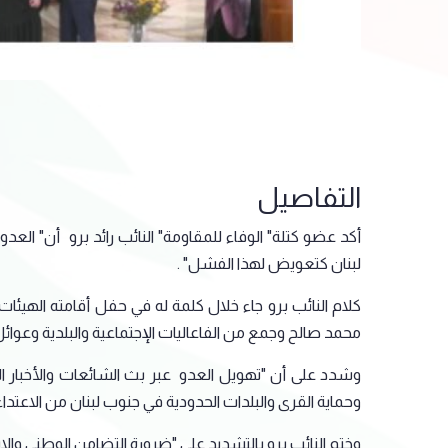
التفاصيل
أكد عضو كتلة" الوفاء للمقاومة" النائب رائد برو أن" ا
لبنان كتعويض لهذا الفشل" .
كلام النائب برو جاء خلال كلمة له في حفل أقامته الهيئا
محمد صالح وجمع من الفاعاليات الإجتماعية والبلدية وعوائل ا
وشدد على أن "تهويل العدو عبر بث الشائعات والأخبار الكا
وحماية القرى والبلدات الحدودية في جنوب لبنان من الاعتداء
وختم النائب برو بالتشديد على "ضرورة التضامن الوطني والاب