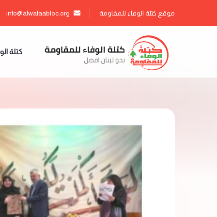
موقع كتلة الوفاء للمقاومة
info@alwafaabloc.org
كتلة الو