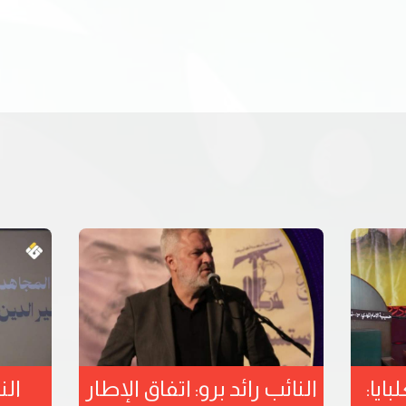
بايا:
النائب رائد برو: اتفاق الإطار
الن