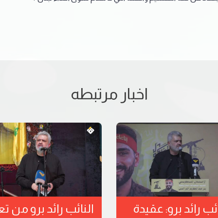
اخبار مرتبطه
ائب رائد برو: عقيدة
النائب رائد برو من تعل