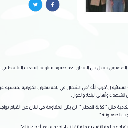
لعدو الصهيوني فشل في الميدان بعد صمود مقاومة الشعب الفلسطيني وجب
ت النسائية ل"حزب الله "في الشمال في بلدة بنهران الكورانية بمناسب
لشهداء وأهالي البلدة والجوار .
ذبة مثل " كذبة المطار " لن يثني المقاومة في لبنان عن القيام بواجب
ات الصهيونية ".
تعاد عن لغة التقسيم والفتنة التي لا تخدم سوى أعداء لبنان".