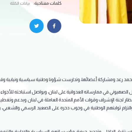
كلمات مفتاحية:
بيانات الكتلة
 محمد رعد ومشاركة أعضائها، وتدارست شؤونا وطنية سياسية ونيابية وقض
تلال الصهيوني في ممارساته العدوانية على لبنان، ويواصل استباحته للأجو
ظار لجنة الإشراف وقوات الأمم المتحدة العاملة في لبنان وبدعم وتغطية اس
لتزام ثوابتهم الوطنية في وجوب دحره على الصعيد الرسمي والشعبي، رف
استقرار الداخلي وتجديد حيوية مؤسساتهم السياسية والإدارية والتنموية و