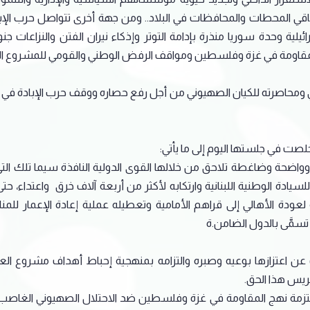
قي المحطات والمحافظات في البلاد.. ومن جهة أخرى تتواصل حرب ال
ائيلية وحدة سوريا منذرة بإدامة التوتر وإذكاء نيران الفتن والنزاعات ج
لمقاومة في غزة وفلسطين ومواقف الرفض الوطني والقومي للمشروع الصه
حاصرته للكيان الصهيوني من أجل رفع حصاره ووقف حرب الإبادة في غزة،
صت في جلستها اليوم إلى ما يأتي:
ادة وواضحة وضاغطة تلاحق من خلالها القوى الدولية النافذة سيما تلك 
سيادة الوطنية اللبنانية وارتكابه لأكثر من أربعة آلاف خرق واعتداء، حتى
عودة الأهالي إلى قراهم الأمامية وتعطيله عملية إعادة الإعمار للمنازل
سمَّى بالدول الضامن.ة
رب عن اعتزازها بوعيه وصبره والتزامه بمنهجية إحباط أهداف مشروع العد
ريس هذا الحق.
لملتزمة نهج المقاومة في غزة وفلسطين ضد الاحتلال الصهيوني الغا