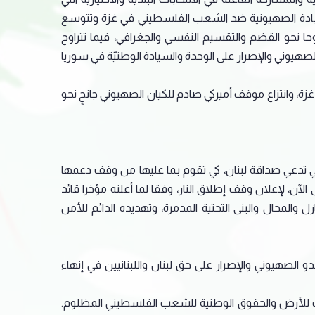
إبادة الصهيونية ضد الشعب الفلسطيني في غزة وتتوسع
نوحا نحو القضم والتقسيم النفسي والجغرافي، فيما تتراوح
يوني والإصرار على الوحدة والسيادة الوطنيّة في سوريا
 وانتزاع موقف أميركي صادم للكيان الصهيوني جانحٍ نحو
التي تدعي صداقة لبنان، كي تقوم بما عليها من وقف دعمها
 الآن، لإعلان وقف إطلاق النار، وفقا لما أعلنه مؤخرا قائد
 والمحال والبنى التحتية المدمرة، وتهديده الدائم للأمن
و الصهيوني والإصرار على حق لبنان واللبنانيين في إنهاء
صب للأرض والحقوق الوطنية للشعب الفلسطيني المظلوم.