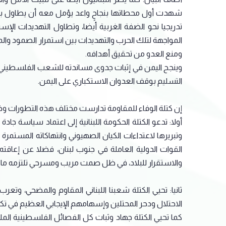
شهدت أول محطاتها بنجاحٍ واعد يؤمل معه أن يطاول با
تدريجيا نحو الضفة الغربية أيضا، وتطاول التهديدات الإسر
المواجهة لتلك الحرب والتهديدات بين استمرار الصمود وا
ومنع العدو من تحقيق أهدافه.
وينجح اليمن في إثبات جدوى مساندته للشعب الفلسطيني وم
التسليم بوقف العدوان الاستكباري على اليمن.
إن كتلة الوفاء للمقاومة تدارست مختلف هذه التطورات وخل
أولا: تدعو الكتلة الحكومة اللبنانية إلى اعتماد سياسة ج
وتبريرها لاعتداءات الكيان الصهيوني وانتهاكاته المستمرة لل
القوات الدولية العاملة في جنوب لبنان، فضلا عن إعاقته ل
والاستقرار للبلاد، في ظل صمت مريب ومسرحي تلتزمه ما ت
ثانيا: تحيي الكتلة شعبنا اللبناني المقاوم والمضحي، وتع
الاحتلال ودحر المحتلين وإسهامهم الإيجابي العظيم في تك
كما تحيي الكتلة جهاد وثبات كل الفصائل الفلسطينية ا