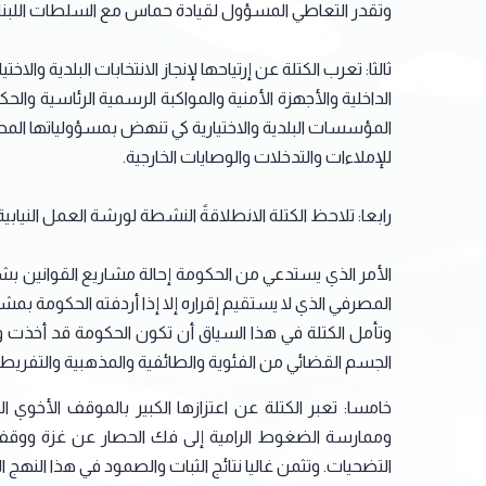
وتقدر التعاطي المسؤول لقيادة حماس مع السلطات اللبنان
ثالثا: تعرب الكتلة عن إرتياحها لإنجاز الانتخابات البلدية وا
الداخلية والأجهزة الأمنية والمواكبة الرسمية الرئاسية وال
المؤسسات البلدية والاختيارية كي تنهض بمسؤولياتها المح
للإملاءات والتدخلات والوصايات الخارجية.
رابعا: تلاحظ الكتلة الانطلاقةً النشطة لورشة العمل النيابي
الأمر الذي يستدعي من الحكومة إحالة مشاريع القوانين 
المصرفي الذي لا يستقيم إقراره إلا إذا أردفته الحكومة بم
وتأمل الكتلة في هذا السياق أن تكون الحكومة قد أخذت
الجسم القضائي من الفئوية والطائفية والمذهبية والتفريط بال
خامسا: تعبر الكتلة عن اعتزازها الكبير بالموقف الأخو
وممارسة الضغوط الرامية إلى فك الحصار عن غزة ووقف ح
التضحيات. وتثمن غاليا نتائج الثبات والصمود في هذا النهج 