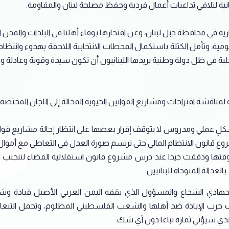
ية لتلافي تداعيات أعمال فردية وحفظ مصلحة لبنان والمقاومة.
لاختيارية في محافظة جبل لبنان، وعن افتخارها بوفاء أهلنا في البلدات والم
حكومية، وتأمل الكتلة باستكمال المحطات الانتخابية اللاحقة بهدوء وانتظام
لية في ظل دولة وطنية يريدها اللبنانيون أن تكون سيدة وقوية وعادلة
ة لمناقشة اقتراحات ومشاريع القوانين الحيوية المحالة إلى اللجان المختصة
بشكلٍ عملي ومدروس لا يتوقف إقرار بعضها على انتظار إحالة مشاريع ق
شروع قانون الانتظام المالي حتى ترتسم صورة العدل في التعاطي مع أموال 
 وقتها ودققت جيدا عند درس مشروع قانون استقلالية القضاء لتتجنب ا
عدالة المتوخاة للبنانيين.
ي الجهادي الشجاع والمسؤول الذي يقفه اليمن العربي الأصيل قيادة 
رب الإبادة ضد أهلها والشعب الفلسطيني المظلوم، وتحمل التبعات و
الذي سيؤتي ثماره تباعا دون أي شك.