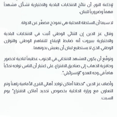
لإذاعة النور، أن نتائج الانتخابات البلدية والاختيارية تشكّل مشهداً
مهماً وضرورياً للبنان،
لا سيما أن السلطة المحلية هي نموذج مضغّر عن الدولة.
وقال عز الدين إن الثنائي الوطني أثبت في الانتخابات البلدية
والاختيارية ببيروت أنه ضابط الإيقاع للتفاهم الوطني والتوازن
الوطني، الذي لا يستطيع لبنان أن يعيش بدونهما.
وتوقّع أن يكون المشهد الانتخابي في الجنوب عظيماً لناحية لحضور
وحافزية الذهاب إلى صناديق الاقتراع، على اعتبار أن الناس تواجه تحدّياً
هاماً في وجه العدو "الإسرائيلي".
وأضاف عز الدين: "لحظنا أماكن تواجد أهالي القرى الأمامية راهناً وتم
التعاون مع وزارة الداخلية بخصوص تحديد أماكن الاقتراع" يوم
السبت.