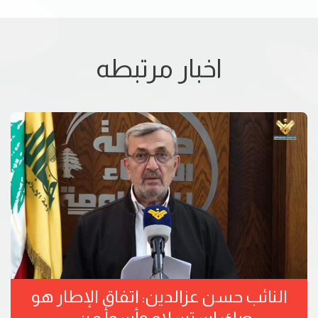
اخبار مرتبطه
النائب حسن عزالدين: اتفاق الإطار هو
صك استسلام وأسوأ من ...