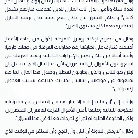
والتي قام بها حزب الله شملت "٤٠٠ ألف اسرة بين إيواء أي تأمين ايجار
لمدة سنة وتأمين بدل أثاث المنزل للذين تهدمت منازلهم بشكل
كامل" واصلاح الأضرار من خلال دفع قيمة بدل ترميم المنازل
المتضررة مهما كان مستوى الضرر".
وقال في تصريح لوكالة رويترز: "المرحلة الأولى من إعادة الأعمار
أصبحت تشارف على نهايتها رغم محاولات العرقلة من جهات خارجية
وأيضا أحيانا من خلال بعض الإجراءات الداخلية، وهذه العرقلة هي
لمنع وصول الأموال إلى المتضررين، لأن هذا المال الذي سيصل إلى
لبنان هو للناس. والذين يحاولون تعطيل وصول هذا المال، انما هم
يمنعونه عن مواطنين لبنانيين تضررت منازلهم بسبب العدوان
الإسرائيلي".
وأشار إلى "أن ملف إعادة الاعمار هو في الأساس من مسؤولية
الحكومة اللبنانية وعليها تأمين الأموال اللازمة لتدفع إلى المتضررين،
ولكن الحكومة الحالية لم تجرِ أي تحركات فعالة في هذا السياق".
وقال: "لا يمكن للدولة أن تبنى وأن تنجح وأن تستقر في الوقت الذي