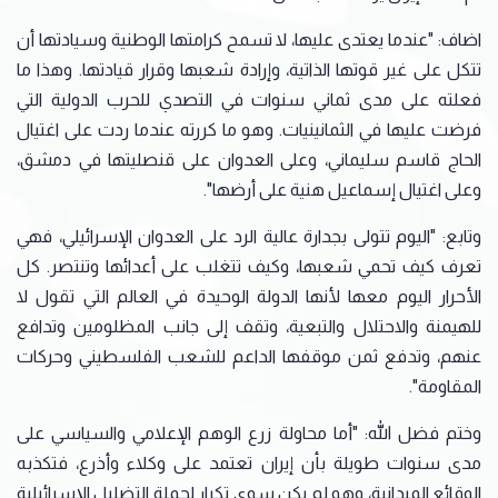
اضاف: "عندما يعتدى عليها، لا تسمح كرامتها الوطنية وسيادتها أن
تتكل على غير قوتها الذاتية، وإرادة شعبها وقرار قيادتها. وهذا ما
فعلته على مدى ثماني سنوات في التصدي للحرب الدولية التي
فرضت عليها في الثمانينيات. وهو ما كررته عندما ردت على اغتيال
الحاج قاسم سليماني، وعلى العدوان على قنصليتها في دمشق،
وعلى اغتيال إسماعيل هنية على أرضها".
وتابع: "اليوم تتولى بجدارة عالية الرد على العدوان الإسرائيلي، فهي
تعرف كيف تحمي شعبها، وكيف تتغلب على أعدائها وتنتصر. كل
الأحرار اليوم معها لأنها الدولة الوحيدة في العالم التي تقول لا
للهيمنة والاحتلال والتبعية، وتقف إلى جانب المظلومين وتدافع
عنهم، وتدفع ثمن موقفها الداعم للشعب الفلسطيني وحركات
المقاومة".
وختم فضل الله: "أما محاولة زرع الوهم الإعلامي والسياسي على
مدى سنوات طويلة بأن إيران تعتمد على وكلاء وأذرع، فتكذبه
الوقائع الميدانية، وهو لم يكن سوى تكرار لحملة التضليل الإسرائيلية