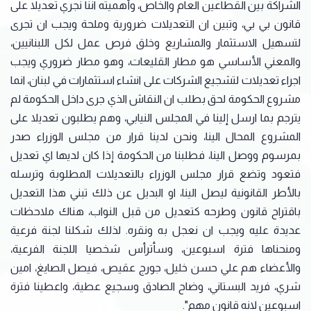
الشراكة بين القطاعين العام والخاص، وأهميته اننا نجري تعديلا على
قانون بي بي، وتبين ان التعديلات ضرورية وملحة ويجب ان تجرى
لتسهيل الاستثمار والمشاريع وخلق فرص عمل لكل اللبنانيين،
والمعني الأساسي هو مطار القليعات، وهو مطار ضروري ويجب
اجراء تعديلات لتشجيع الشركات على انشاء استثمارات في لبنان، انما
مشروع الحكومة لحق بطلب ان النقاش الذي جرى داخل الحكومة لم
يترجم بما ارسل إلينا في المجلس النيابي، وهم يطلبون تعديلا على
المشروع المحال الينا، ونحن لدينا قرار من مجلس الوزراء صدر
بمرسوم ووصل الينا، فطلبنا من الحكومة إذا كان لديها اي تعديل
فتعود وتضع قرار مجلس الوزراء بالتعديلات المطلوبة وترسله
بالأطر القانونية ليصل الينا، او البديل عن ذلك تبني هذا التعديل
باقتراح قانون وطرحه كتعديل من قبل النواب، هناك ملاحظات
عديدة عليه ويجب ان نعجل به ونقره. لذلك شكلنا لجنة فرعية
ومنحناها فترة اسبوعين، وسأترأس شخصيا اللجنة الفرعية،
والأعضاء هم علي حسن خليل، جورج عقيص، فيصل الصايغ، امين
شري، فريد البستاني، وضاح الصادق وسجيع عطية، واعطينا فترة
اسبوعين لانه قانون مهم".