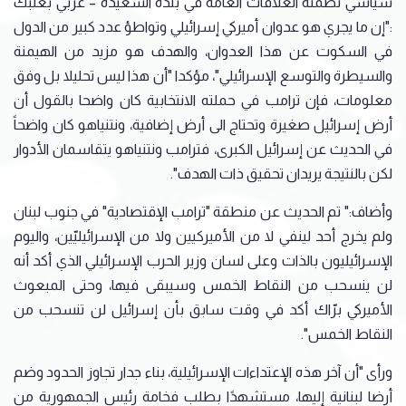
سياسي نظمته العلاقات العامة في بلدة السعيدة – غربي بعلبك
:"إن ما يجري هو عدوان أميركي إسرائيلي وتواطؤ عدد كبير من الدول
في السكوت عن هذا العدوان، والهدف هو مزيد من الهيمنة
والسيطرة والتوسع الإسرائيلي"، مؤكدا "أن هذا ليس تحليلا بل وفق
معلومات، فإن ترامب في حملته الانتخابية كان واضحا بالقول أن
أرض إسرائيل صغيرة وتحتاج الى أرض إضافية، ونتنياهو كان واضحاً
في الحديث عن إسرائيل الكبرى، فترامب ونتنياهو يتقاسمان الأدوار
لكن بالنتيجة يريدان تحقيق ذات الهدف".
وأضاف:" تم الحديث عن منطقة "ترامب الإقتصادية" في جنوب لبنان
ولم يخرج أحد لينفي لا من الأميركيين ولا من الإسرائيليّين، واليوم
الإسرائيليون بالذات وعلى لسان وزير الحرب الإسرائيلي الذي أكد أنه
لن ينسحب من النقاط الخمس وسيبقى فيها، وحتى المبعوث
الأميركي برّاك أكد في وقت سابق بأن إسرائيل لن تنسحب من
النقاط الخمس".
ورأى "أن آخر هذه الإعتداءات الإسرائيلية، بناء جدار تجاوز الحدود وضم
أرضا لبنانية إليها، مستشهدًا بطلب فخامة رئيس الجمهورية من