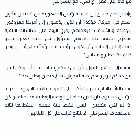
غير قادر على فعل أي شيء مع الإسرائيلي" .
وأشار الحاج حسن إلى ما قاله رئيس الجمهورية عن "لبنانيين يبخّون
السم في أميركا"، مؤكدًا" أن الذين يذهبون إلى أمريكا معروفون
بالإعلام وبالأسماء، وبعضهم يخرج اليوم على شاشات التلفزة
ويصرّح بسُمه علنًا وآخرهم مسؤول في حزب معين يدعو
المسؤولين اللبنانيين أن تكون جرأتم بذات جرأة أفيخاي أدرعي وهو
كلام جدًا خطير وحساس".
وتوجه الى هؤلاء بالقول: بأن من حقكم إنتقاد حزب الله ، ولكن ليس
من حقكم تبرير وعدم إدانة العدوان ، فأيُّ منطق وطني هذا".
وختم النائب الحاج حسن بالتأكيد على "الموقف الأخير الذي إتخذه دولة
الرئيس نبيه بري، بأن لبنان يحتاج الى الوحدة الوطنية، قد نختلف ولكن
إذا لم نكن متحدين ، ليس فقط بيئة معينة ستطالها نتائج
الاستهداف الإسرائيلي ، فالنتائج تترتب على كل اللبنانيين".