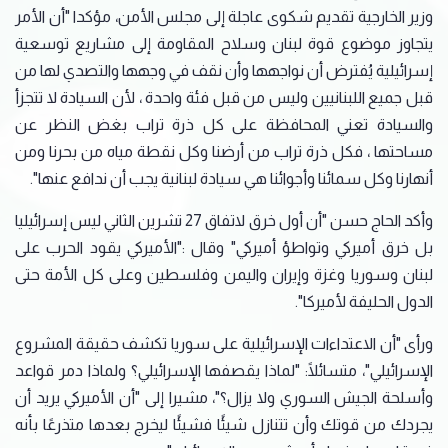
وزير الخارجية تقديم شكوى عاجلة إلى مجلس الأمن، مؤكدا "أن الأمر
يتجاوز موضوع قوة لبنان وسلاح المقاومة إلى مشاريع توسعية
إسرائيلية يُفترض أن نواجهها وأن نقف في وجهها والتصدي لها من
قبل جميع اللبنانيين وليس من قبل فئة واحدة ، لأن السيادة لا تتجزأ
والسيادة تعني المحافظة على كل ذرة تراب بغض النظر عن
مساحتها ، فكل ذرة تراب من أرضنا وكل نقطة مياه من بحرنا ومن
أنهارنا وكل سمائنا وأجوائنا هي سيادة لبنانية يجب أن ندافع عنها".
وأكد الحاج حسن "أن أول خرق لاتفاق 27 تشرين الثاني ليس إسرائيليا
بل خرق أميركي وتواطؤ أميركي" وقال :"الأميركي يقود الحرب على
لبنان وسوريا وغزة وإيران واليمن وفلسطين وعلى كل الأمة حتى
الدول الحليفة لأميركا".
ورأى "أن الاعتداءات الإسرائيلية على سوريا تكشف حقيقة المشروع
الإسرائيلي"، متسائلًا: "لماذا يقصفها الإسرائيلي؟ ولماذا دمر قواعد
وأسلحة الجيش السوري ولا يزال؟"، مشيرا إلى "أن الأميركي يريد أن
يجردك من قوتك وأن تتنازل شيئًا فشيئًا ليخرج بعدها متذرعًا بأنه