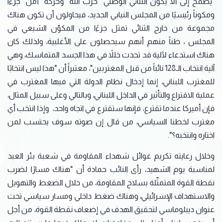
"يطمح إلى ألا يكون الثنائي الوطني "حزب الله" وحركة "أمل" جزءاً
ومكوناً رئيسيًا من المجلس النيابي الجديد، فيحاولون أن تكون هناك
مجموعة من خارج الثنائي تمثل جزءًا من المكوّن الشيعي في
المجلس ، ظناً منهم أنهم سيحصلون على الأغلبية، ولذلك كان
هناك استدعاء لآلية قد تحدث خللاً في هذا الجسد المتماسك، وهي
آلية انتخاب الـ128 نائباً من قبل المغتربين"، معتبراً أن "هذا ليس انتخابًا
للمغترب اللبناني، إنما إدخال نظام الدولة التي فيها المغترب في
عملية الاقتراع والتأثير في الداخل اللبناني، وبالتالي وعلى سبيل المثال،
فإن أميركا عندما تقترع، فإنها ستقترع في اتجاه واحد، وإذا انتخب أي
مغترب لخطنا السياسي، من قال إن صوته سوف يحتسب لمن
اختاره وانتخبه؟".
وخلال رعايته تكريم عوائل شهداء المقاومة في شعبة بئر العبد
لمناسبة يوم الشهيد، رأى النائب حمادة أن "هناك مسارًا لضرب
نقطة القوة المتمثّلة بسلاح المقاومة، من خلال الضغط والتهويل
والاستهداف الإسرائيلي، وهناك ضغط داخلي ومسار سياسي تحت
عنوان ديبلوماسي لتحقيق الهدف في إضعاف نقطة القوة، من أجل