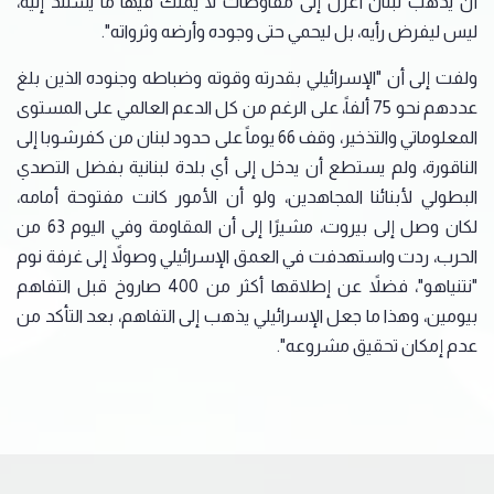
أن يذهب لبنان أعزل إلى مفاوضات لا يملك فيها ما يستند إليه،
ليس ليفرض رأيه، بل ليحمي حتى وجوده وأرضه وثرواته".
ولفت إلى أن "الإسرائيلي بقدرته وقوته وضباطه وجنوده الذين بلغ
عددهم نحو 75 ألفاً، على الرغم من كل الدعم العالمي على المستوى
المعلوماتي والتذخير، وقف 66 يوماً على حدود لبنان من كفرشوبا إلى
الناقورة، ولم يستطع أن يدخل إلى أي بلدة لبنانية بفضل التصدي
البطولي لأبنائنا المجاهدين، ولو أن الأمور كانت مفتوحة أمامه،
لكان وصل إلى بيروت، مشيرًا إلى أن المقاومة وفي اليوم 63 من
الحرب، ردت واستهدفت في العمق الإسرائيلي وصولاً إلى غرفة نوم
"نتنياهو"، فضلاً عن إطلاقها أكثر من 400 صاروخ قبل التفاهم
بيومين، وهذا ما جعل الإسرائيلي يذهب إلى التفاهم، بعد التأكد من
عدم إمكان تحقيق مشروعه".