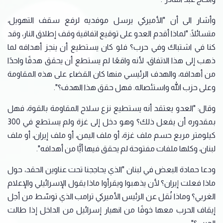
وأشار الى أن "الأميركي يرسل موفديه لرفع سقف التهويل،
متسائلًا: "لماذا أقدم العدو على توقيع اتفاقية ‏وقف إطلاق النار، وقد
كنا في اشتباك وفي حرب؟ فلو كان يستطيع أن ينجز أهدافه لما
ذهب إلى هذا ‏الاتفاق، لأنه واقعًا لم يستطع أن يحقق هدفًا واحدًا
من أهدافه، والهدف الرئيسي منها كان القضاء على هذه ‏المقاومة
وعلى حزب الله واستئصاله. فهل حقق هذا الهدف؟".‏
وقال: "العدو يعتقد أنه يستطيع نزع سلاح المقاومة بالقوة، فهل
بمقدوره أن يفعل ذلك؟ وهو دخل إلى ‏غزة ولم يستطع في 300
كيلومتر مربع حسم ملف غزة، أو ملف اليمن، أو ملف إيران، أو ملف
لبنان، ‏وكلها ملفات مفتوحة لم يحقق فيها أيًّا من أهدافه".‏
ودعا حمادة البعض في لبنان "الذي يحاججنا تحت عناوين الحقد، حول
ماذا فعلت إيران؟ لأن يذهبوا ‏ويقرأوا ماذا يقول الإسرائيلي والإعلام
الغربي؟ وماذا نُقل عن الرئيس الأميركي ترامب الذي توسّط من ‏أجل
إيقاف الحرب معها خوفًا من انهيار إسرائيل من الداخل إذا طالت