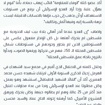
أكد عضو كتلة "الوفاء للمقاومة" النائب إيهاب حمادة، بأننا "قوم لا
يهوَّل علينا، وإذا أراد العدو الإسرائيلي أن ‏يرفع من مستويات
الاستهداف، أو أن يذهب إلى حرب، فإنها بالحسابات الدقيقة، ليست
نزهة بالنسبة إليه، ‏وفيها أثمان وتكاليف".
واضاف: "إن العدو عندما أنذر أهالي بلدة بيت ليف الحدودية مع
فلسطين لم يتحرك ‏أهلها، بل كان للإنذار مفعول عكسي على
المستوطنين الذين لم يتجاوز وجودهم في مستوطنات شمال
‏فلسطين المحتلة الـ 50٪، فهم من تحركوا، ورفعوا الصوت، وبدأوا
بالنزوح باتجاه عمق فلسطين المحتلة".‏
وخلال كلمته في الاحتفال الذي أقيم في مجمع سيد الشهداء في
الهرمل إحياءً للذكرى السنوية الأولى ‏لارتقاء شهيده حسن محمد
العميري، أكد أن "القائد الشهيد الطبطبائي استشهد وهو يعمل،
‏وكان مطلوبًا عند العدو الإسرائيلي ونجا من عدة محاولات اغتيال
منذ أكثر من 25 عامًا، وهم لم يطالوه ‏حينها، وكان يتحرك ويرهق
المشروع الأميركي، كما أرهقه إخوته، الحاج عماد والسيد محسن،
والحاج عبد ‏القادر".‏