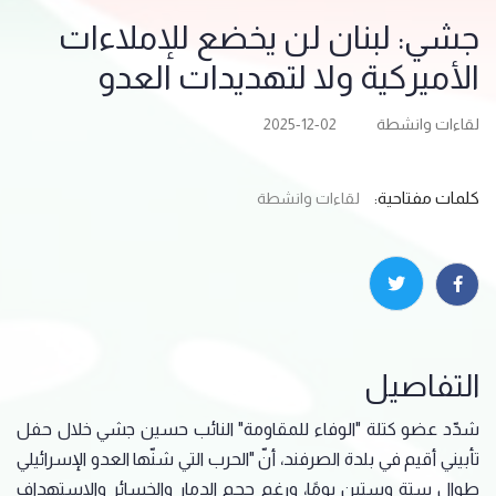
جشي: لبنان لن يخضع للإملاءات
الأميركية ولا لتهديدات العدو
لقاءات وانشطة
2025-12-02
كلمات مفتاحية:
لقاءات وانشطة
التفاصيل
شدّد عضو كتلة "الوفاء للمقاومة" النائب حسين جشي خلال حفل
تأبيني أقيم في بلدة الصرفند، أنّ "الحرب التي شنّها العدو الإسرائيلي
طوال ستةٍ وستين يومًا، ورغم حجم الدمار والخسائر والاستهداف