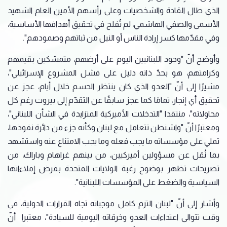
الذي طال القادة والشخصيات وعلى رأسهم الأمين العام الشهيد
الأسمى والصفي الهاشمي، لم تُفلح في تحقيق أهدافها الأساسية،
وفي مقدّمها كسر إرادة الناس أو النيل من ثباتهم وصمودهم".
وأوضح أنّ "وجود اللبنانيين اليوم على أرضهم، متمسّكين بقيمهم
وكرامتهم، هو بحدّ ذاته دليل على فشل المشروع الإسرائيلي"،
مشيرًا إلى أنّ "العدو الذي كان ينتظر الحسم خلال أيام، عجز عن
تحقيق أي إنجاز، تمامًا كما عجز سابقًا عن التقدّم إلى بيروت رغم كل
محاولاته"، منتقدا "التدخلات الأميركية المتزايدة في الشأن اللبناني"،
ومعتبرًا أنّ "واشنطن تتعامل مع لبنان وكأنه جزء من دائرة نفوذها،
تملي على مؤسساته ما يجب فعله وما يجب الامتناع عنه واستشهد
بما نُقل عن مسؤولين أميركيين، من بينهم غراهام وباراك، من
تصريحات تظهر بوضوح رغبة الولايات المتحدة بفرض إملاءاتها
السياسية والضغط على المؤسسات اللبنانية".
وأشار إلى أنّ "لبنان التزم كامل موجباته تجاه القرارات الدولية، في
وقت تتوالى اعتداءات العدو وخرقاته اليومية للسيادة"، معتبرا أنّ