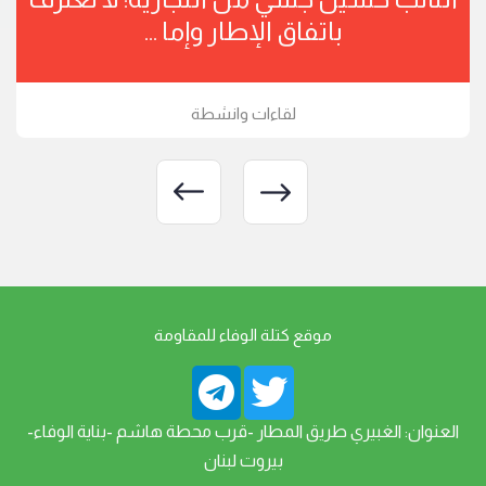
باتفاق الإطار وإما ...
لقاءات وانشطة
موقع كتلة الوفاء للمقاومة
العنوان: الغبيري طريق المطار -قرب محطة هاشم -بناية الوفاء-
بيروت لبنان