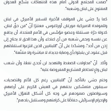
"صمت المجتمع الدولي أمام هذه الانتهاكات يشجّع العدوان
المفتوح على لبنان وشعبه".
كما ردّ جشي على المواقف الأخيرة للسفير الأميركي في لبنان
وللموفدة الاميركية مورغان أورتاغوس، معتبرًا أنّ "من حقّ لبنان،
كدولة حرّة مستقلة وعضو مؤسِّس في الأمم المتحدة، أن يدافع
عن نفسه ويحمي شعبه من أي اعتداء، وأن هذا الحق لا يحتاج إلى
إذن من أحد"، ومشدّدا على أنّ "اللبنانيين الذين انتزعوا استقلالهم
قبل عقود، لن يقبلوا بأي وصاية جديدة، لا مباشرة ولا مقنّعة".
وأكد أنّ "محاولات الضغط والتهديد لن تُجدي نفعًا، وأن شعب
لبنان واعٍ لمخاطر المشاريع المفروضة عليه".
وختم جشي بالتأكيد أنّ "اللبنانيين، رغم كل الألم والتضحيات،
سيبقون متمسّكين بحقهم في العيش الكريم على أرضهم،
وسيواصلون صمودهم في وجه كل أشكال التغوّل الأميركي
والإجرام الإسرائيلي، حفاظًا على كرامتهم ومستقبل بلدهم".