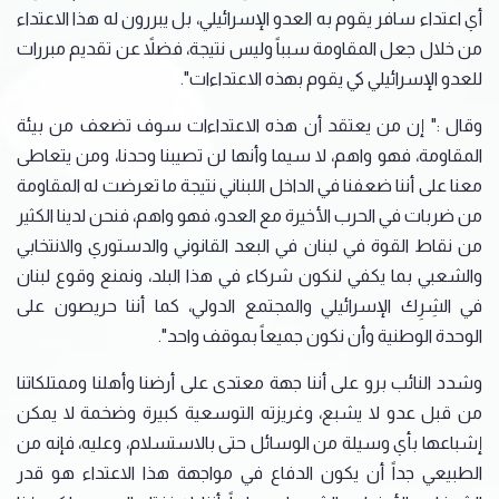
أي اعتداء سافر يقوم به العدو الإسرائيلي، بل يبررون له هذا الاعتداء
من خلال جعل المقاومة سبباً وليس نتيجة، فضلاً عن تقديم مبررات
للعدو الإسرائيلي كي يقوم بهذه الاعتداءات".
وقال :" إن من يعتقد أن هذه الاعتداءات سوف تضعف من بيئة
المقاومة، فهو واهم، لا سيما وأنها لن تصيبنا وحدنا، ومن يتعاطى
معنا على أننا ضعفنا في الداخل اللبناني نتيجة ما تعرضت له المقاومة
من ضربات في الحرب الأخيرة مع العدو، فهو واهم، فنحن لدينا الكثير
من نقاط القوة في لبنان في البعد القانوني والدستوري والانتخابي
والشعبي بما يكفي لنكون شركاء في هذا البلد، ونمنع وقوع لبنان
في الشِرِك الإسرائيلي والمجتمع الدولي، كما أننا حريصون على
الوحدة الوطنية وأن نكون جميعاً بموقف واحد".
وشدد النائب برو على أننا جهة معتدى على أرضنا وأهلنا وممتلكاتنا
من قبل عدو لا يشبع، وغريزته التوسعية كبيرة وضخمة لا يمكن
إشباعها بأي وسيلة من الوسائل حتى بالاستسلام، وعليه، فإنه من
الطبيعي جداً أن يكون الدفاع في مواجهة هذا الاعتداء هو قدر