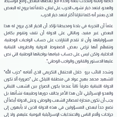
حاضة وثابتة وتتحدث بلغة واحدة مع بعضها البعض ومع الوسيط
والعدو، ابتعد خيار نشوب الحرب على لبنان، خلافاً لما يروج له البعض
الذي يعتبر أنه كلما تنازلنا أكثر ابتعد خيار الحرب.
علماً أن التجربة في بلدنا ومحيطنا تؤكد أن الخيار الذي يروج له هذا
البعض غير مفيد، وبالتالي على الدولة أن تقف وتقوم بكامل
مسؤولياتها، وأن لا تقدم التنازلات على حساب الواجبات الوطنية،
ونتفهّم أنها تراعي بعض الضغوط الدولية والظروف اللبنانية
الداخلية، ولكن ليس على حساب قيامها بواجباتها الوطنية التي نص
عليها الدستور والقانون والواجب الوطني".
وشدد النائب برو خلال الاحتفال التكريمي الذي أقامه "حزب الله"
للشهيد محمد بهيج عواد في منطقة الليلكي على "ضرورة ألا تكون
الدولة اللبنانية طرفاً ثالثاً عندما يكون الصراع بين الشعب اللبناني
والعدو الإسرائيلي، لأن هذا الأمر يخالف دورها وطبيعة نشأتها، بل
يجب أن تكون منحازة لمصالح الشعب والوطن، وعلى الدولة أيضاً أن
تضع حداً لبعض المسؤولين في هذه الدولة الذين لا يأبهون إلى
جراحات وآلام الناس والاعتداءات الإسرائيلية اليومية عليهم، ولا إلى