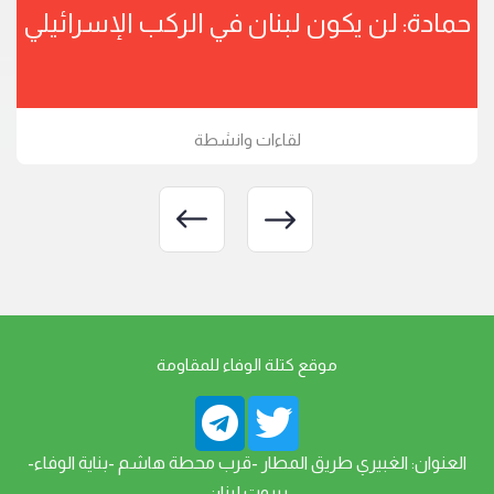
حمادة: لن يكون لبنان في الركب الإسرائيلي
لقاءات وانشطة
موقع كتلة الوفاء للمقاومة
العنوان: الغبيري طريق المطار -قرب محطة هاشم -بناية الوفاء-
بيروت لبنان