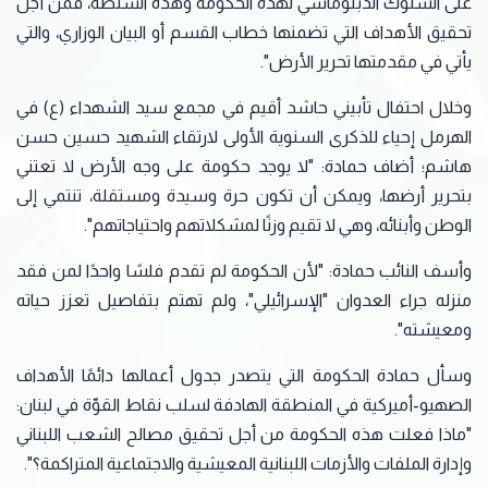
على السلوك الدبلوماسي لهذه الحكومة وهذه السلطة، فمن أجل
تحقيق الأهداف التي تضمنها خطاب القسم أو البيان الوزاري، والتي
يأتي في مقدمتها تحرير الأرض".
وخلال احتفال تأبيني حاشد أقيم في مجمع سيد الشهداء (ع) في
الهرمل إحياء للذكرى السنوية الأولى لارتقاء الشهيد حسين حسن
هاشم؛ أضاف حمادة: "لا يوجد حكومة على وجه الأرض لا تعتني
بتحرير أرضها، ويمكن أن تكون حرة وسيدة ومستقلة، تنتمي إلى
الوطن وأبنائه، وهي لا تقيم وزنًا لمشكلاتهم واحتياجاتهم".
وأسف النائب حمادة: "لأن الحكومة لم تقدم فلسًا واحدًا لمن فقد
منزله جراء العدوان "الإسرائيلي"، ولم تهتم بتفاصيل تعزز حياته
ومعيشته".
وسأل حمادة الحكومة التي يتصدر جدول أعمالها دائمًا الأهداف
الصهيو-أميركية في المنطقة الهادفة لسلب نقاط القوّة في لبنان:
"ماذا فعلت هذه الحكومة من أجل تحقيق مصالح الشعب اللبناني
وإدارة الملفات والأزمات اللبنانية المعيشية والاجتماعية المتراكمة؟".