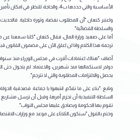
الأساسية والتي حددها ب4، والحاجة، للنظر في امكان تأمين بعضها من خلال بند احتياط الموازنة الذي علّقناه".
واعتبر كنعان "أن المطلوب نفضة، وثورة داخلية. فالحدي
والسلطة القضائية".
ترجمة هذا الكلام وانا لن اعلق الآن على مضمون القانون قب
دولار لاستكمالها منذ شهرين، والاعتماد لم يتحول حتى ال
يحصل والالتزامات المطلوبة والتي لا تترجم".
السلطة التنفيذية أن تحزم أمرها، وقبل أن ترسل مشاريع قوا
تقوم بها الحكومة ويصادق عليها مجلس النواب".
وختم بالقول "سنكون الثلاثاء على موعد مع وزارات الاقتصاد