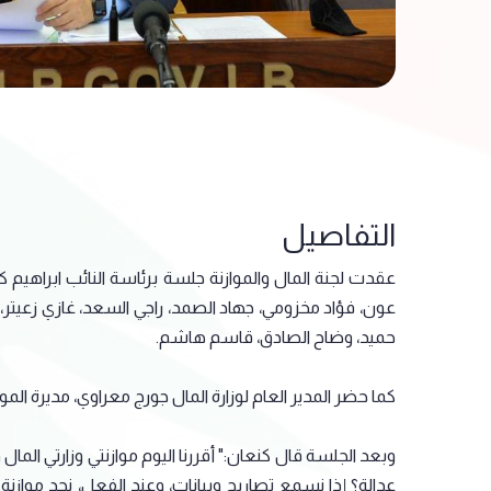
التفاصيل
عقدت لجنة المال والموازنة جلسة برئاسة النائب ابراهيم 
عون، فؤاد مخزومي، جهاد الصمد، راجي السعد، غازي زعيتر،
حميد، وضاح الصادق، قاسم هاشم.
كما حضر المدير العام لوزارة المال جورج معراوي، مديرة الموا
وبعد الجلسة قال كنعان:" أقررنا اليوم موازنتي وزارتي ا
عدالة؟ إذا نسمع تصاريح وبيانات، وعند الفعل، نجد موازن