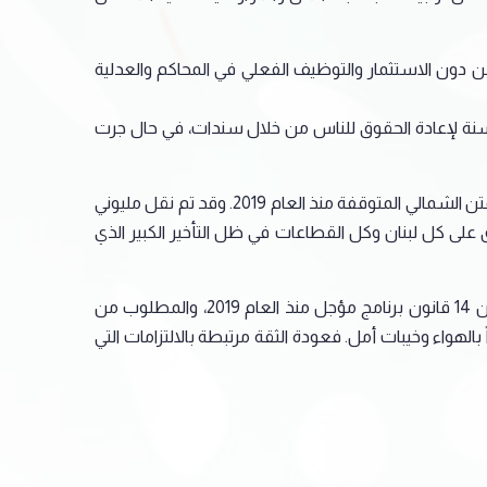
 دون الاستثمار والتوظيف الفعلي في المحاكم والعدلية
لى صعيد وزارة المال، فقال كنعان "كلنا سمعنا عن مشروع الحكومة للودائع واستردادها. وهناك برامج توضع على 10 أو 20 سنة لإعادة الحقوق للناس من خلال سندات، في حال جرت
أضاف :"هناك اعتمادات أقرت في مجلس الوزراء منذ سنوات، تتعلق بالأمور الحياتية والبنية التحتية، من بينها وصلة العطشانة في المتن الشمالي المتوقفة منذ العام 2019. وقد تم نقل مليوني
 على كل لبنان وكل القطاعات في ظل التأخير الكبير الذي
وتابع :"بناء على ما تقدّم، انتبهوا يا جماعة. فصدقية الدولة اللبنانية على المحك. والمسألة ليست قوانين على الورق. فهناك أكثر من 14 قانون برنامج مؤجل منذ العام 2019، والمطلوب من
الهواء وخيبات أمل. فعودة الثقة مرتبطة بالالتزامات التي