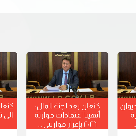
لجنة المال تقرر دعم ديوان
كنعان ب
 أجهزة الرقابة 8-
المحاسبة والأجهزة
أنهينا ا
الرقابية ورفدها ...
٢٠٢٦ بإقرار موازنتي ...