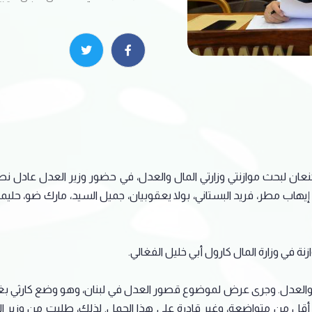
كنعان لبحث موازنتي وزارتي المال والعدل، في حضور وزير العدل عادل 
 إيهاب مطر، فريد البستاني، بولا يعقوبيان، جميل السيد، مارك ضو، حل
زنة في وزارة المال كارول أبي خليل الفغالي.
لمال والعدل. وجرى عرض لموضوع قصور العدل في لبنان، وهو وضع كارثي بغ
ة أقل من متواضعة، وغير قادرة على هذا الحمل. لذلك، طلبت من وزير الع