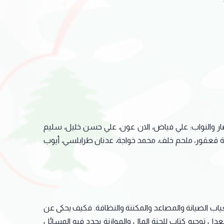
نصار والنواب: علي فياض، الان عون، علي حسن خليل، سليم
يمة قعقور، ملحم خلف، محمد خواجة، عدنان طرابلسي، أيوب
ياب الصيانة والمصاعد والمكننة والنظافة. فكيف يحكى عن
دل توجيه كتاب للجنة المال والموازنة يحدد فيه المسائل