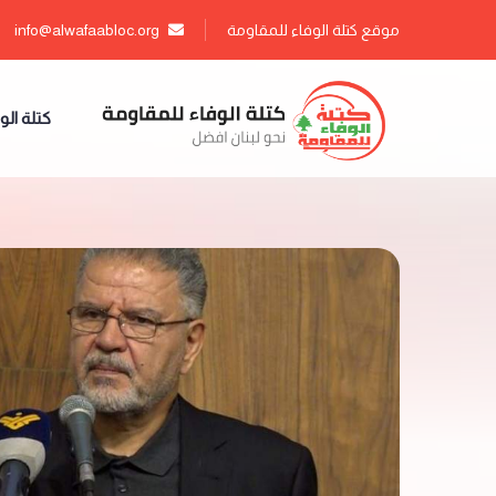
موقع كتلة الوفاء للمقاومة
info@alwafaabloc.org
كتلة الو