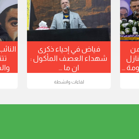
ياض من
فياض في إحياء ذكرى
ا
 تتنازل
شهداء العصف المأكول :
مقاومة ...
ان ما ...
طة
لقاءات وانشطة