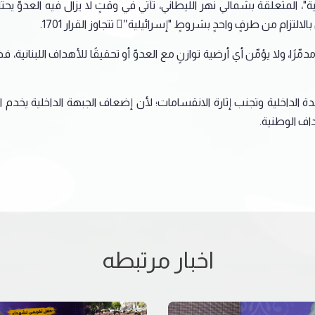
ية"، المتعلّقة بشمالي نهر الليطاني، تأتي في وقتٍ لا يزال فيه العدوّ يحتل
التزام من طرفٍ واحدٍ بشروطٍ "إسرائيلية"ٍ تتجاوز القرار 1701.
رًا، ولا يؤمّن أي أرضية توازنٍ مع العدوّ أو تحقيقًا للأهداف اللبنانية، 
الداخلية وتجنب إثارة الانقسامات؛ لأن إضعاف الجبهة الداخلية يخدم ال
داف الوطنية.
اخبار مرتبطه