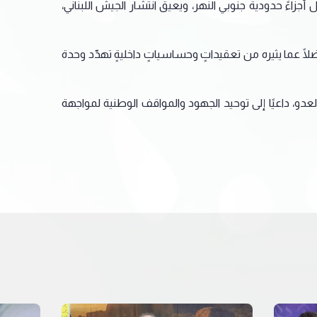
 أجزاءً حدوديةً جنوبي النهر، ويعيق انتشار الجيش اللبناني،
فضلًا عما يثيره من تعقيداتٍ وحساسياتٍ داخليةٍ تهدّد وحدة
عدو، داعيًا إلى توحيد الجهود والمواقف الوطنية لمواجهة