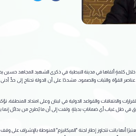
، خلال كلمةٍ ألقاها في مدينة النبطية في ذكرى الشهيد المجاهد حسين يح
صر القوّة والثبات والصمود، مشددًا على أن الدولة تحتاج إلى حدٍّ أدنى 
قرارات والاتفاقات والقواعد الدولية في لبنان وعلى امتداد المنطقة، تؤك
ي ظل غياب أي ضماناتٍ بديلةٍ. ولفت إلى أن ما يُطرح من بدائل إنما يع