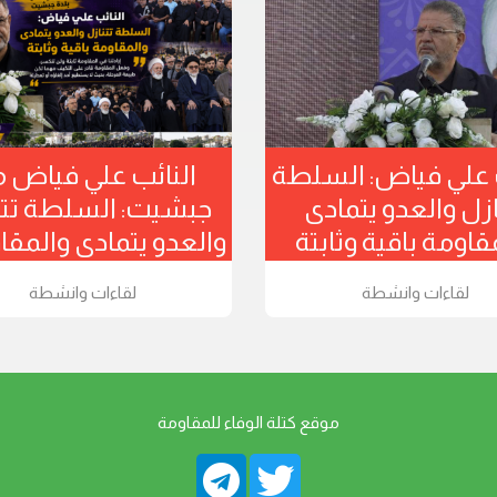
لنائب علي فياض: السلطة
النائب علي ف
تتنازل والعدو يتمادى
جبشيت: السلطة
والمقاومة باقية وثابتة
والعدو يتمادى وال
لقاءات وانشطة
لقاءات وانش
موقع كتلة الوفاء للمقاومة