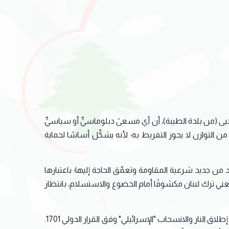
يى (من بلدة الطيبة)، أن أي مسعىً دبلوماسيٍّ أو سياسيٍّ
من التوازن لا يجوز التفريط به؛ لأنه يشكّل أساسًا لحماية
د من جديد شرعية المقاومة وتعمّق الحاجة إليها؛ باعتبارها
ني ترك لبنان مكشوفًا أمام الخضوع والاستسلام، بانتظار
وتوقف فيّاض عند مسار المفاوضات الجارية في الناقورة، معتبرًا أنها باتت تتجاوز إطار لجنة "الميكانيزم" المنوطة بالإشراف على وقف إطلاق النار والانسحاب "الإسرائيلي" وفق القرار الدولي 1701.