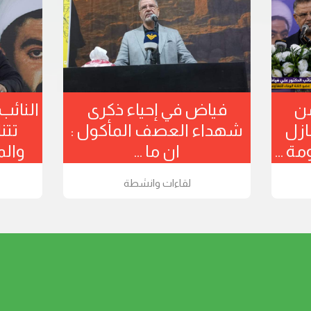
ياض من
فياض في إحياء ذكرى
ا
 تتنازل
شهداء العصف المأكول :
مقاومة ...
ان ما ...
طة
لقاءات وانشطة