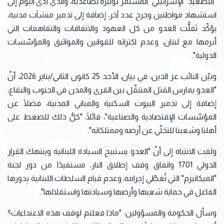
"التصعيد "الإسرائيلي" المستمر بوتيرة تصاعدية، والذي أدّى اليوم إلى
استشهاد مواطنين وجرح عدد آخر، ‏إضافة إلى تدمير منشآت مدنية،
يؤكّد تَفلُّت العدو من كل العهود والاتفاقات والتفاهمات التي
أبرمها مع لبنان، ‏وعدم اكتراثه للقوانين والمواثيق والمؤسّسات
الدولية".
وبيّن النائب عز الدين، في بيان، الأحد 25 كانون الثاني/يناير 2026، أنّ
"العدو يمارس القتل المتنقّل بين القرى والمدن في الجنوب ‏والبقاع،
إضافة إلى تدمير البيوت السكنية والمباني المدنية، فضلًا عن
المؤسّسات الإقتصادية والصناعية"، قائلًا: "كلُّ ‏ذلك للضغط على
أهلنا وشعبنا للتخلّي عن أرضه وممتلكاته".
ولفت الانتباه إلى أنّ "العدو يستبيح السيادة اللبنانية وينتهك القرار
‏الدولي 1701 واتفاق وقف إطلاق النار، مستفيدًا من دور لجنة
"الميكانيزم" التي تُغطّي إجرامه، وعدم قيام ‏السلطات اللبنانية بِدورها
الفاعل في حماية شعبها وأرضها وسيادتها واستقلالها".
وسأل ‏الحكومة والمسؤولين: "ماذا فعلتم لوقف هذه الاعتداءات؟