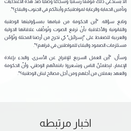
ألا يستدعي ذلك موقفًا رسميًا وشجاعًا وصلبًا ضد ‏هذه الاعتداءات
وتأمين الحماية والرعاية لمواطنيكم وأبنائكم في الجنوب والبقاع؟".
وتابع سؤاله: "أين الحكومة من قيامها ‏بمسؤوليتها الوطنية
والقانونية والأخلاقية بأنْ ترفع الصوت وتُوظّف علاقاتها الدولية
والعربية للضغط على ‌‏"إسرائيل" كي تخرج من أرضنا المحتلة وتُؤمّن
مستلزمات الصمود والبقاء للمواطنين في قراهم؟".
وسأل: "أين العمل ‏السريع للإفراج عن الأسرى، والبدء بإعادة
الإعمار، ليِطمئنَّ الناس ويشعروا بانتمائهم الوطني، وأنّ الحكومة
‏والعهد يعملان من أجلهم ومن أجل مصالح لبنان الوطنية؟".
اخبار مرتبطه