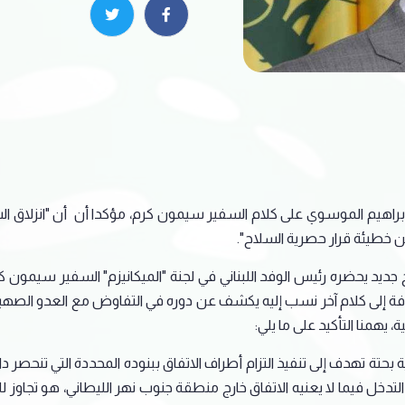
د إبراهيم الموسوي على كلام السفير سيمون كرم، مؤكدا أن أن "انزلاق الس
 عن خطيئة قرار حصرية السلاح".
 جديد يحضره رئيس الوفد اللبناني في لجنة "الميكانيزم" السفير سيمو
ضافة إلى كلام آخر نسب إليه يكشف عن دوره في التفاوض مع العدو الصهيو
يهمنا التأكيد على ما يلي:
لميكانيزم وفق اتفاق ٢٧/١١/٢٠٢٤ مهنتها تقنية بحتة تهدف إلى تنفيذ التزام أطراف الاتفاق ببنوده 
التدخل فيما لا يعنيه الاتفاق خارج منطقة جنوب نهر الليطاني، هو تجاو