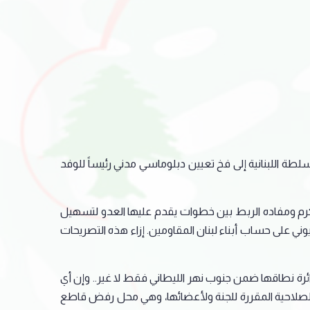
لطة اللبنانية إلى فخ تعيين دبلوماسي مدني رئيساً للوفد
ن كرم ومفاده الربط بين خطوات يقدم عليها العدو لتسهيل
ني على حساب أبناء لبنان المقاومين. إزاء هذه التصريحات
المحددة التي تنحصر دائرة نطاقها ضمن جنوب نهر الليطاني فقط لا غير.. وإن أي
ز للصلاحية المقررة للجنة ولأعضائها، وهي محل رفض قاطع