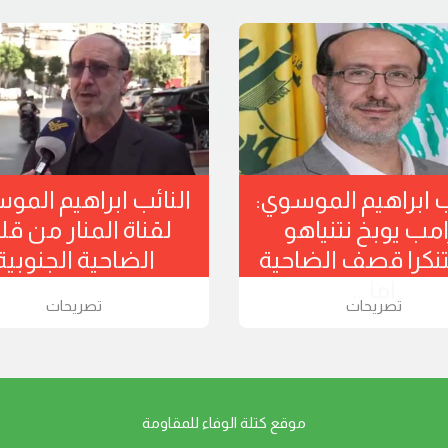
ب ابراهيم الموسوي:
النائب ابراهيم الم
امب يوبخ نتنياهو
لقناة المنار من ق
كرا قصف الضاحية
الضاحية الجنوبية
اما ...
تصريحات
تصريحات
موقع كتلة الوفاء للمقاومة