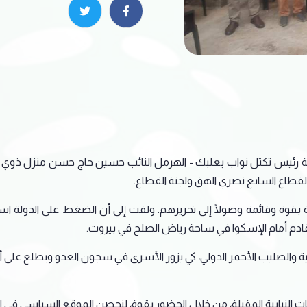
فقة رئيس تكتل نواب بعلبك - الهرمل النائب حسين حاج حسن منزل ذوي 
قطاع السابع نصري الهق ولجنة القطاع.
 بقوة وقائمة وصولًا إلى تحريرهم. ولفت إلى أن الضغط على الدولة ا
قادم أمام الإسكوا في ساحة رياض الصلح في بيروت.
ية والصليب الأحمر الدولي، كي يزور الأسرى في سجون العدو ويطلع 
بات النيابية المقبلة، من خلال الحضور بقوة، لنحصن الموقع السياسي في ا