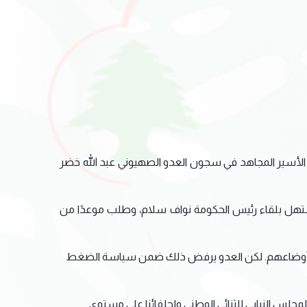
الأسير المجاهد في سجون العدو الصهيوني عبد الله خضر
ستهل بلقاء رئيس الحكومة نواف سلام، وطلب موعدًا من
على أوضاعهم. لكن العدو يرفض ذلك ضمن سياسة الضغط
لمجلس النيابي للثنائي الوطني ولحلفائنا على مستوى