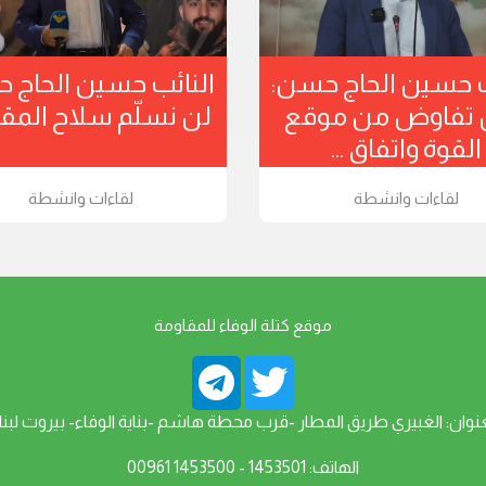
ب حسين الحاج حسن:
النائب حسين الحاج 
ن تفاوض من موقع
لن نسلّم سلاح المق
القوة واتفاق ...
لقاءات وانشطة
لقاءات وانشطة
موقع كتلة الوفاء للمقاومة
عنوان: الغبيري طريق المطار -قرب محطة هاشم -بناية الوفاء- بيروت لبنا
الهاتف: 1453501 - 1453500 00961