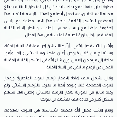
خطوة اعلن عنها لدفع بدلات ايواء في كل المناطق اللبنانيه بمبالغ
معينه للمستحقين، وسنعمل أيضا مع الهيئات الرسمية لتعزيز هذا
الموضوع للاشهر القادمة، وبحثت هذا الامر مطولا مع رئيس
الحكومة وايضا مع رئيس مجلس الجنوب، وننتظر الايام القليلة
المقبلة من اجل بلورة الصيغة المناسبة في هذا المجال.
وأشار النائب فضل الله إلى أنّ هناك شق اخر له علاقة بالبنية التحتية،
وستعالج من خلال قروض أعلن عنها، وهناك شيء انجز وأمور
بحاجة الى مزيد من العمل، وإن شاء الله في الاشهر القليلة المقبلة
نتمكن من ترميم ما تبقى من البنية التحتية.
وقال يشمل ملف اعادة الاعمار ترميم البيوت المتضررة وإعمار
البيوت المهدمة كليا، ويوجد أيضا ما يعرف بالترميم الانشائي، وتم
رصد مبالغ في الموازنة لانجاز الترميم الانشائي، واظن انها تسهم
بشكل كبير في اعادة الاف العائلات الى بيوتها.
وتابع النائب فضل الله القضية الأساسية هي البيوت المهدمة،