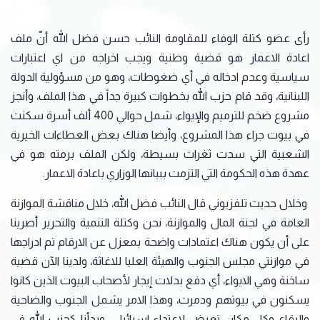
رأى عضو كتلة الوفاء للمقاومة النائب حسن فضل الله أنّ ملف
اعادة الاعمار هو قضية وطنية ويجب اخراجه من اي اعتبارات
سياسية وعدم ادخاله في أي ضغوطات، وهو من مسؤولية الدولة
اللبنانية، وقد قام حزب الله بخطوات كبيرة جداً في هذا الملف، وأنجز
مشروع ضخم للترميم والإيواء، شمل حوالي 400 ألف أسرة سكنت
في بيوت جراء هذا المشروع، وأيضا هناك بعض العطاءات الخيرية
الشعبية التي سدت ثغرات بسيطة، ولكن الملف برمته هو في
عهدة هذه الحكومة التي التزمت ببيانها الوزاري باعادة الاعمار.
وخلال حديث تلفزيوني قال النائب فضل الله، خلال مناقشة الموازنة
العامة في لجنة المال والموازنة، نحن وكتلة التنمية والتحرير أصرينا
على أن يكون هناك اعتمادات واضحة بمعزل عن الارقام تم ادراجها
في موازنتي مجلس الجنوب والهيئة العليا للاغاثة، ولدينا الآن قضية
ساخنة وهي الايواء، أي دفع بدلات إيجار لأصحاب البيوت الذين كانوا
يسكنون في بيوتهم ودمرت، وهذا الامر يشمل الجنوب والضاحية
والبقاع وكل مكان تعرض لاعتداء اسرائيلي، وبدأنا كحزب الله في