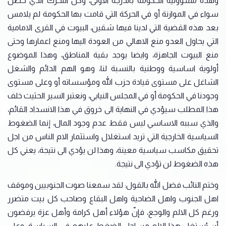
وهذه مسؤولية الحكومة بالدرجة الاولى، وكل التحرك الذي حصل
سواء في الموازنة أو في الحركة التي قامت بها الحكومة لم يلامس
بعد هذه القضية التي لدينا فيها شقين، البيوت في القرى الامامية
التي يحاول العدو منع الاهالي من العودة اليها ومنع اعمارها وحتى
منع البيوت الجاهزة، وايضا يوجد بقية المناطق، وهذا الموضوع
أولوية اساسية ووطنية بالنسبة لنا، وهو الهم الدائم والشغل
الشاغل على مستوى قيادة حزب الله ومؤسساته أو وعلى مستوى
وجودنا في الحكومة أو في المجلس النيابي، ونعتبر السير الحثيث خلف
هذا المطلب سيؤدي في النهاية الى خروق في هذا الانسداد القائم،
والذي سببه الاساسي ليس فقط عدم وجود المال، إنما الضغوط
السياسية الخارجية التي تريد استغلال واستثمار الام الناس من اجل
تحقيق مكاسب سياسية معينة، وهذا لن يؤدي الى نتيجة، يعني كل
هذه الضغوط لن تؤدي الى نتيجة.
وختم النائب فضل الله بالقول: لقد سمعنا صوت الجنوبيين وموقف
اهل الجنوب واهل الضاحية واهل البقاع وصاحب كل بيت متضرر
ورغم كل الالم والوجع، فإنّ هؤلاء أهل كرامة وأهل عزة يرفضون
أن يُستغل هذا الالم من اجل الضغط عليهم في السياسة، وعلى