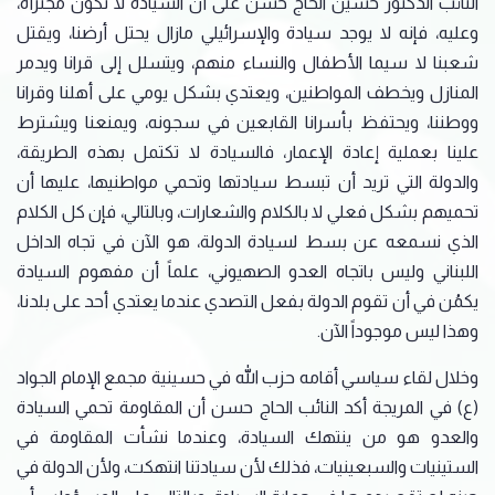
النائب الدكتور حسين الحاج حسن على أن السيادة لا تكون مجتزأة،
وعليه، فإنه لا يوجد سيادة والإسرائيلي مازال يحتل أرضنا، ويقتل
شعبنا لا سيما الأطفال والنساء منهم، ويتسلل إلى قرانا ويدمر
المنازل ويخطف المواطنين، ويعتدي بشكل يومي على أهلنا وقرانا
ووطننا، ويحتفظ بأسرانا القابعين في سجونه، ويمنعنا ويشترط
علينا بعملية إعادة الإعمار، فالسيادة لا تكتمل بهذه الطريقة،
والدولة التي تريد أن تبسط سيادتها وتحمي مواطنيها، عليها أن
تحميهم بشكل فعلي لا بالكلام والشعارات، وبالتالي، فإن كل الكلام
الذي نسمعه عن بسط لسيادة الدولة، هو الآن في تجاه الداخل
اللبناني وليس باتجاه العدو الصهيوني، علماً أن مفهوم السيادة
يكمُن في أن تقوم الدولة بفعل التصدي عندما يعتدي أحد على بلدنا،
وهذا ليس موجوداً الآن.
وخلال لقاء سياسي أقامه حزب الله في حسينية مجمع الإمام الجواد
(ع) في المريجة أكد النائب الحاج حسن أن المقاومة تحمي السيادة
والعدو هو من ينتهك السيادة، وعندما نشأت المقاومة في
الستينيات والسبعينيات، فذلك لأن سيادتنا انتهكت، ولأن الدولة في