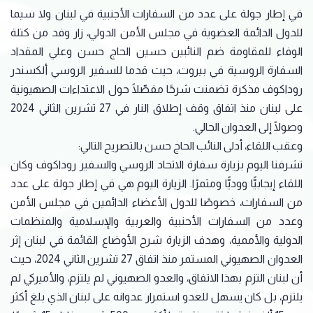
في إطار جولة على عدد من السفارات الأجنبية في لبنان ولا سيما
للدول الدائمة العضوية في مجلس الأمن الدولي، زار وفد من كتلة
الوفاء للمقاومة ضم النائبين حسين الحاج حسن وعلي المقداد
السفارة الروسية في بيروت، حيث قدما للسفير الروسي ألكسندر
روداكوف مذكرة تضمنت شرحًا مفصّلًا حول الاعتداءات الصهيونية
على لبنان منذ اتفاق وقف إطلاق النار في 27 تشرين الثاني 2024
وصولًا إلى العدوان الحالي.
وعقب اللقاء، أدلى النائب الحاج حسن بالتصريح التالي:
تشرفنا اليوم بزيارة سفارة الاتحاد الروسي والسفير روداكوف وكان
اللقاء إيجابيًّا ووديًّا ومثمرًا. الزيارة اليوم هي في إطار جولة على عدد
من السفارات، خصوصًا للدول الأعضاء الدائمين في مجلس الأمن
وعدد من السفارات الأحنبية والعربية والإسلامية والمنظمات
الدولية والأممية، وهدف الزيارة شرح الأوضاع القائمة في لبنان إثر
العدوان الصهيوني المستمر منذ اتفاق 27 تشرين الثاني 2024، حيث
أن لبنان التزم بهذا الاتفاق، والعدو الصهيوني لم يلتزم، والأميركي لم
يلتزم، بل كان يسهل للعدو استمرار عدوانه على لبنان الذي بلغ أكثر