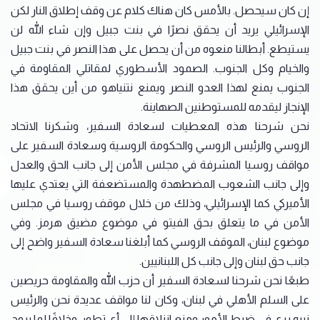
إن كان سيحصل. بالأمس كان هناك كلام عن وقف إطلاق النار لكن
الإسرائيلي يريد أن يحقق نصرًا في بنت جبيل وإن شاء الله لن
يستيطع. أبطالنا منعوه من أن يحصل على هذا النصر في بنت جبيل
والخيام وكل الجنوب. الصمود الأسطوري لمقاتلي المقاومة في
الجنوب يمنع لهذا العدو النصر ويمنع نتنياهو من أين يحقق هذا
الإنجاز ليقدمه للمستوطنين الصهاينة.
نحن شرحنا هذه المعطيات لسعادة السفير، وشكرنا الاتحاد
الروسي والرئيس الروسي والحكومة الروسية وسعادة السفير على
مواقف روسيا المشرفة في مجلس الأمن إلى جانب الحق والعدل
وإلى جانب الشعوب المضطهدة والمستضعفة التي يعتدي عليها
الأميركي كما الإسرائيلي، وذلك من خلال موقف روسيا في مجلس
الأمن في ما يتعلق بحق الفيتو في موضوع مضيق هرمز. وفي
موضوع لبنان، الموقف الروسي كما أبلغنا سعادة السفير واضح إلى
جانب حق لبنان وإلى جانب كل اللبنانيين.
طبعًا نحن شرحنا لسعادة السفير أن حزب الله والمقاومة حريصين
على السلم الأهلي في لبنان، وكان لنا مواقف عديدة نحن والرئيس
نبيه بري في ضبط الأمور ومنع انزلاقها إلى أي تطور. وخلافًا لما يروج