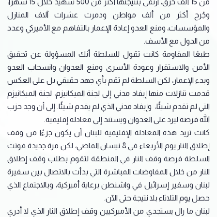
من 15 ألف خرق، ارتقى بنتيجتها أكثر من 500 شهيد خلال 15 شهرًا،
وجُرح أكثر من ألف مواطن ودمرت عشرات آلاف المنازل
والمؤسسات، ومنع العدو إعادة الإعمار بالتفاهم مع الأميركي وعدد
من الدول مع الأسف.
طبعًا المقاومة كانت تقول للسلطة أنك المسؤولة عن تحقيق
الأمن والاستقرار وعودة الأسرى ومنع العدوان وانسحاب العدو
وبدء الإعمار، لكن السلطة لم تقم بأي جهد حقيقي بل على العكس
قدمت تنازلات منها إيفاد مدني إلى لجنة الميكانيزم، لجنة الميكانيزم
التي لم تقدم شيئًا، وإيفاد مدني الذي لم يقدم شيئًا. إلى أن وجد حزب
الله فرصة ليرد على العدوان ويستند إلى معادلة إقليمية.
كانت تريد هذه المعادلة الإقليمية للبنان أن يكون جزءًا من وقف
إطلاق النار يوم الأربعاء في 8 نيسان الماضي، لكن مرة جديدة فوتت
السلطة فرصة وقف النار في المنطقة لتقوم بطلب وقف إطلاق
النار من خلال المفاوضات المباشرة التي بدأت بالاتصال بين سفيرة
لبنان وسفير إسرائيل في واشنطن برعاية أميركية، وبالاجتماع الذي
حصل يوم الثلاثاء بلا نتيجة حتى الآن.
لبنان ما زال يستجدي من الأميركيين وقف إطلاق النار الذي لا أدري