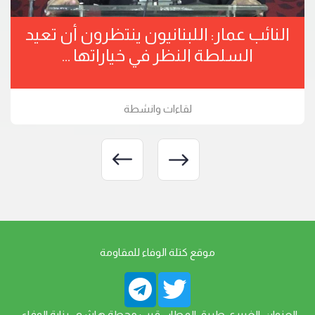
النائب عمار: اللبنانيون ينتظرون أن تعيد
السلطة النظر في خياراتها ...
لقاءات وانشطة
موقع كتلة الوفاء للمقاومة
العنوان: الغبيري طريق المطار -قرب محطة هاشم -بناية الوفاء-