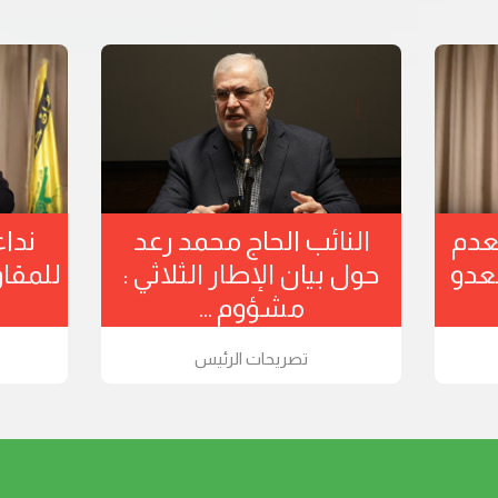
رعد: ننصح السلطة بعدم
النائب ا
التوغل المباشر مع العدو
حول بيان 
الصهيوني في ...
مش
تصريحات الرئيس
تصر