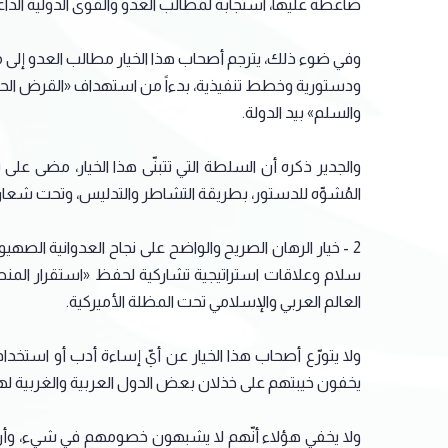
ضاغطة عليها، استجابةً لمطالب العدو والقوى الدولية الداع
وفي ضوء ذلك، يترجم أصحاب هذا الخيار مطالب العدو إلى مو
ودستورية وخطط تنفيذية، بدءاً من استهداف «القرض الحسن»،
والسلم» بيد الدولة.
والجدير ذكره أن السلطة التي تتبنّى هذا الخيار، مضى على تح
المُشوِّه للدستور، بطريقة التشاطر والتدليس، وتحت شعار «
2 - خيار الرهان الصريح والواضح على نجاح العدوانية الص
سلام وعلاقات استراتيجية تشاركية لحفظ «استقرار المنطقة
العالم العربي والإسلامي تحت المظلة الأميركية.
ولا يتورّع أصحاب هذا الخيار عن أيّ إساءة أدب أو استخدام م
يخفون خيبتهم على خذلان بعض الدول العربية والغربية له
ولا يخفي هؤلاء أنّهم لا يشبهون خصومهم في شيء، وأن خيا