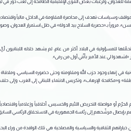
مة للعدوان، ولرغبات بعض القوى الإقليمية الطامحة إلى لعب دور في لبنان
اقف وسياسات تهدف إلى محاصرة المقاومة في الداخل، مالياً واقتصادياً و
 مروراً بـ«حصرية السلاح بيد الدولة» في ظل استمرار العدوان، وصولاً 
مّلها للمسؤولية في البلاد أكثر من عام، لم يشهد خلاله اللبنانيون أيّ إنج
اشهدوا لي عند الأمير بأنّني أول من رمى».
هيونية في إنهاء وجود حزب الله ومقاومته وحتى حضوره السياسي، وملاقاة 
» و«مكافحة الإرهاب»، وتكريس الانتماء اللبناني إلى الغرب وإلى حلف 
ُحرّم أو مواصلة التحريض اللئيم والخسيس، أخلاقياً وإعلامياً واقتصادياً 
م بإيصال مرشّحهم إلى رئاسة الجمهورية في الاستحقاق الرئاسي السابق
راتهم الثقافية والسياسية والمصلحية هي تلك الوافدة من وراء البحار و