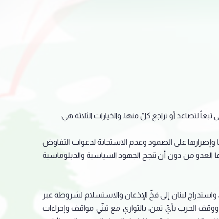
تبعاً لتصاعد أو تراجع كلّ منها. والخيارات الثلاثة هي:
ها وإصرارها على الصمود وعدم الاستجابة لدعوات التفاوض
رائيلية بعد 15 شهراً من التزام ضبط النفس، عربد خلالها العدو من دون أن تنجح الجهود السياسية والدبلوماسية
استدراج لبنان إلى فخّ الإذعان والاستسلام لشروطه عبر
ووقف الحرب بأيّ ثمن، بالتوازي مع تبنّي مواقف وإجراءات