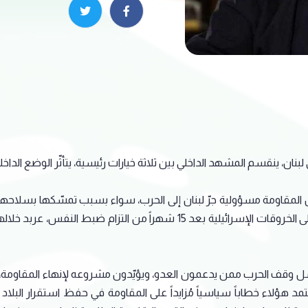
بنان، ينقسم المشهد الداخلي بين ثلاثة خيارات رئيسية، يتأثّر الوضع الداخلي 
يل المقاومة مسؤولية جرّ لبنان إلى الحرب، سواء بسبب تمسّكها بسلاح
المباشر مع العدو، أو نتيجة قرارها الذي فاجأ الجميع بالردّ على الخروقات الإس
 وقف الحرب ممن يدعمون العدو، ويؤيّدون مشروعه لإنهاء المقاومة، و
 هؤلاء خطاباً سياسياً مُزايداً على المقاومة في حفظ استقرار البلاد 