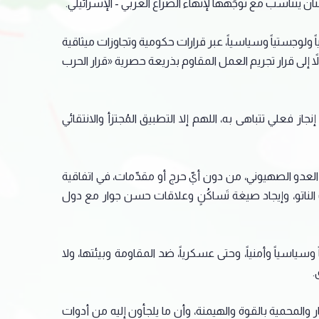
 يتناسب مع توجّهها لإنهاء الصراع العربي - الإسرائيلي.
لوجستياً وسياسياً، عبر قرارات حكومية وتجاوزات ميثاقية
إلى قرار تجريم العمل المقاوم بذريعة حصرية «قرار الحرب
از فعلي تتباهى به، اللهم إلا التطبيق المُجتزأ والانتقائي
العدو الصهيوني، من دون أيّ حرج أو مقدّمات، في اتفاقية
الناتو، وإيجاد صيغة تَساكُنٍ وعلاقات حسن جوار مع دول
وسياسياً وأمنياً، وحتى عسكرياً، ضد المقاومة وبيئتها، ولا
.
المحمية بالقوة والهيمنة، وأن ما يلجأون إليه من أدوات