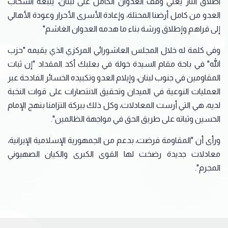
اطلاق النار يعني وقف العدوان الكامل على لبنان، يتبعه انسحاب
العدو من كامل أرضنا المحتلة، وإعادة الأسرى الأحرار وعودة الأهالي
إلى قراهم وإطلاق ورشة بناء ما هدمه العدوان الغاشم"
وفي كلمة له خلال المجلس العاشورائي المركزي الذي يقيمه "​حزب
الله​" في باحة مقام السيدة خولة في بعلبك أكد المقداد "إن ثبات
المقاومين في جنوب لبنان، وإيلام العدو وتكبيده الخسائر الفادحة عبر
العمليات النوعية في الميدان وتحقيق الانتصارات على قوات النخبة
لديه، هي التي أرست المعادلات، وكل ذلك ببركة التزامنا بنهج الإمام
الحسين وثباته على طريق الحق في مواجهة الظالمين".
ورأى أن "المقاومة فرضت، بدعم من الجمهورية الإسلامية الإيرانية،
معادلات جديدة رضخت لها القوى الكبرى والكيان الصهيوني
المجرم".