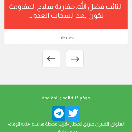
النائب فضل الله: مقاربة سلاح المقاومة
تكون بعد انسحاب العدو ...
تصريحات
موقع كتلة الوفاء للمقاومة
العنوان: الغبيري طريق المطار -قرب محطة هاشم -بناية الوفاء-
بيروت لبنان